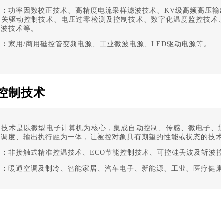
称
：
功率因数校正技术、高精度电流采样滤波技术、KV级高频高压
开关驱动控制技术、电压过零检测及控制技术、数字化温度监控技术
滤波技术等。
域：
家用/商用磁控管变频电源、工业微波电源、LED驱动电源等。
控制技术
制技术是以微型电子计算机为核心，集成自动控制、传感、微电子、
源调度、输出执行融为一体，让被控对象具有期望的性能或状态的技
称：
非接触式精准控温技术、ECO节能控制技术、可控硅丢波及斩波控
域：
暖通空调及制冷、智能家居、汽车电子、新能源、工业、医疗健