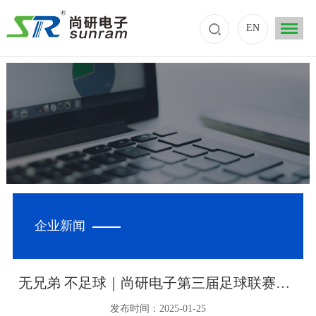
EN
企业新闻
无兄弟 不足球｜尚研电子第三届足球联赛圆满举行
发布时间：2025-01-25