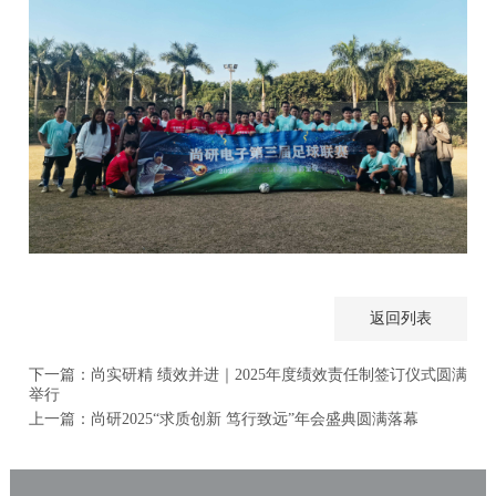
返回列表
下一篇：尚实研精 绩效并进｜2025年度绩效责任制签订仪式圆满
举行
上一篇：尚研2025“求质创新 笃行致远”年会盛典圆满落幕